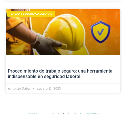
SALUD Y SEGURIDAD LABORAL
Procedimiento de trabajo seguro: una herramienta
indispensable en seguridad laboral
Antonio Sabaj
agosto 11, 2023
« Anterior
1
…
6
7
8
9
10
11
Siguiente »