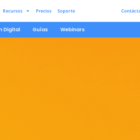
Recursos
Precios
Soporte
Contáct
 Digital
Guías
Webinars