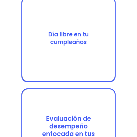
Día libre en tu
Día libre en tu
cumpleaños
cumpleaños
Evaluación de
Evaluación de
desempeño
desempeño enfocada
enfocada en tus