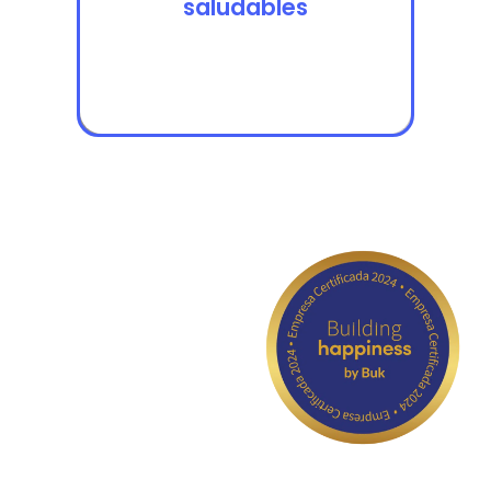
saludables
saludables