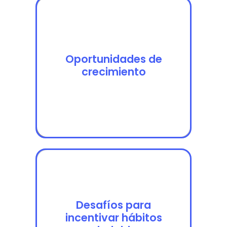
Oportunidades de
Oportunidades de
crecimiento
crecimiento
Desafíos para
Desafíos para
incentivar hábitos
incentivar hábitos