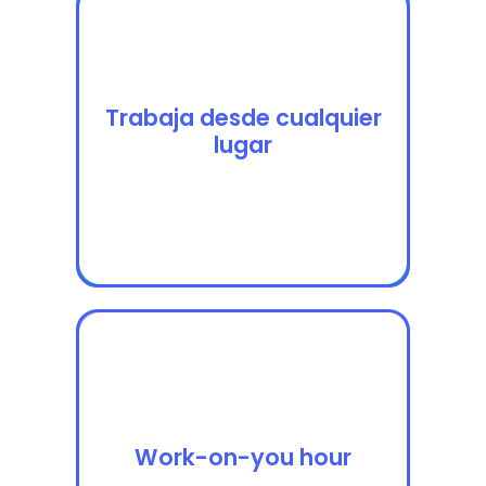
Trabaja desde cualquier
Trabaja desde
cualquier lugar
lugar
Una hora a la semana que puedes
Work-on-you hour
usar para tu propio desarrollo
profesional.