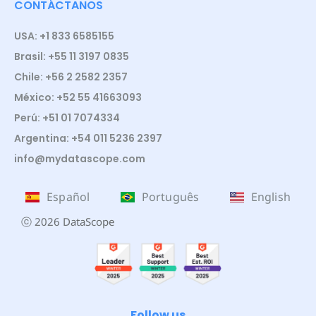
CONTÁCTANOS
USA: +1 833 6585155
Brasil: +55 11 3197 0835
Chile: +56 2 2582 2357
México: +52 55 41663093
Perú: +51 01 7074334
Argentina: +54 011 5236 2397
info@mydatascope.com
Español
Português
English
ⓒ 2026 DataScope
Follow us