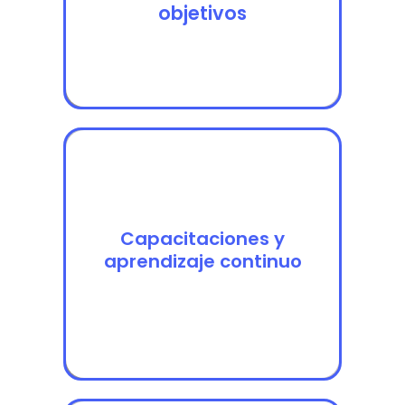
en tus objetivos
objetivos
Capacitaciones y
Capacitaciones y
aprendizaje continuo
aprendizaje continuo