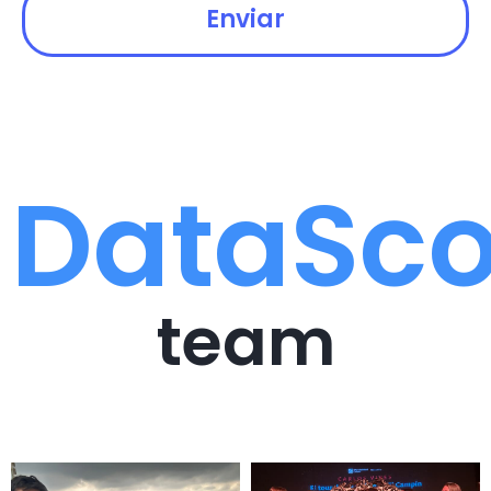
Enviar
DataSc
team