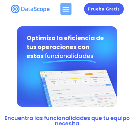
Prueba Gratis
Optimiza la eficiencia de
tus operaciones con
estas
funcionalidades
Encuentra las funcionalidades que tu equipo
necesita