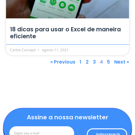
18 dicas para usar o Excel de maneira
eficiente
Carlos Carvajal
agosto 11, 2021
« Previous
1
2
3
4
5
Next »
Assine a nossa newsletter
Subscrever