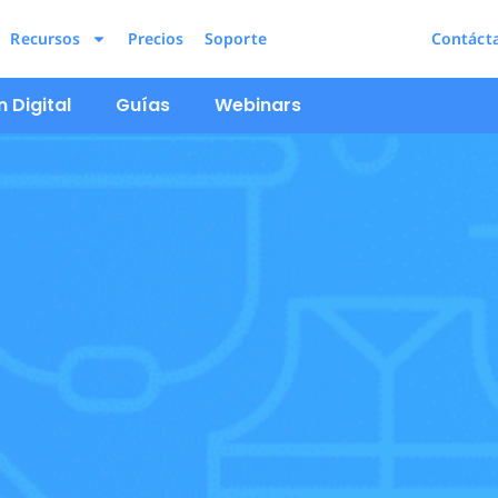
Recursos
Precios
Soporte
Contáct
 Digital
Guías
Webinars