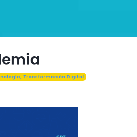
demia
nología
,
Transformación Digital