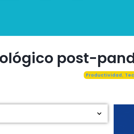
nológico post-pan
Productividad
,
Tec