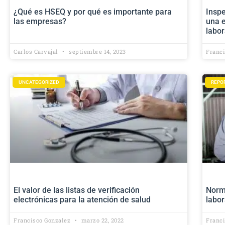
¿Qué es HSEQ y por qué es importante para
Inspe
las empresas?
una e
labor
Carlos Carvajal
septiembre 14, 2023
Franc
UNCATEGORIZED
REPO
El valor de las listas de verificación
Norma
electrónicas para la atención de salud
labor
Francisco Gonzalez
marzo 22, 2022
Franc