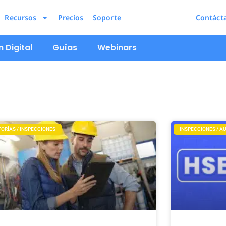
Recursos
Precios
Soporte
Contáct
 Digital
Guías
Webinars
ORÍAS / INSPECCIONES
INSPECCIONES / A