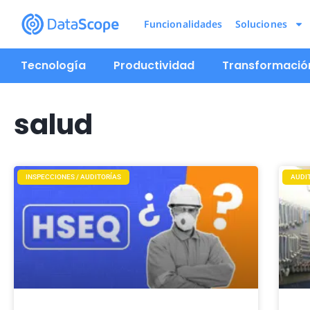
Funcionalidades
Soluciones
Tecnología
Productividad
Transformación
salud
INSPECCIONES / AUDITORÍAS
AUDIT