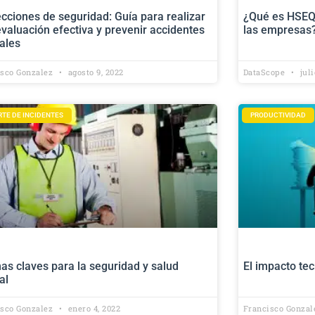
cciones de seguridad: Guía para realizar
¿Qué es HSEQ 
valuación efectiva y prevenir accidentes
las empresas
ales
isco Gonzalez
agosto 9, 2022
DataScope
juli
RTE DE INCIDENTES
PRODUCTIVIDAD
s claves para la seguridad y salud
El impacto te
al
isco Gonzalez
enero 4, 2022
Francisco Gonza