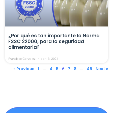
¿Por qué es tan importante la Norma
FSSC 22000, para la seguridad
alimentaria?
Francisco Gonzalez
abril 3, 2024
« Previous
1
…
4
5
6
7
8
…
46
Next »