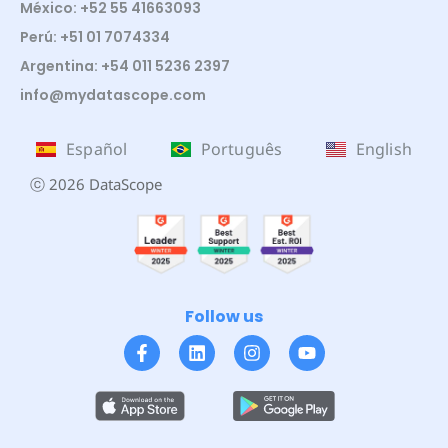
México: +52 55 41663093
Perú: +51 01 7074334
Argentina: +54 011 5236 2397
info@mydatascope.com
Español
Português
English
ⓒ 2026 DataScope
Follow us