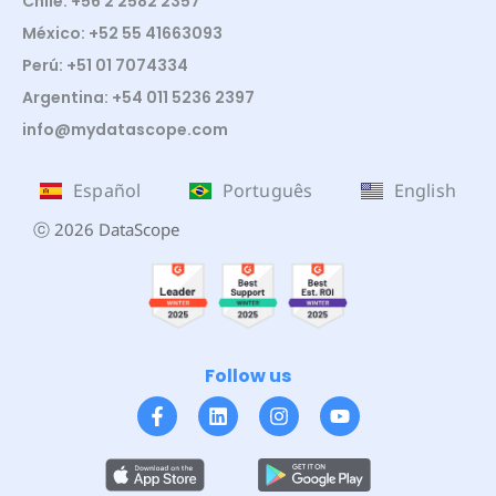
Chile: +56 2 2582 2357
México: +52 55 41663093
Perú: +51 01 7074334
Argentina: +54 011 5236 2397
info@mydatascope.com
Español
Português
English
ⓒ 2026 DataScope
Follow us