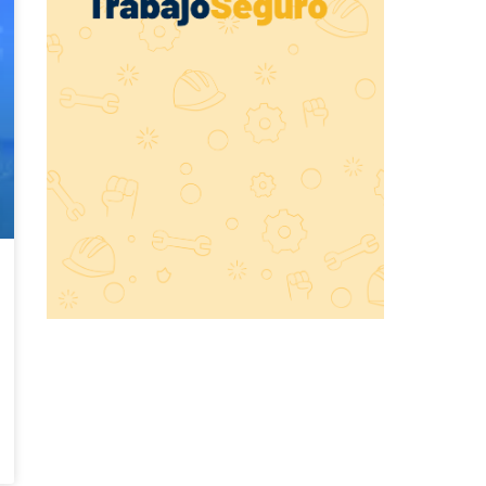
tus operaciones
Recolecta datos de forma
rápida y segura con la
aplicación de DataScope
Conversemos
🔔 Llegó TrabajoSeguro, el
bot especializado en SST que