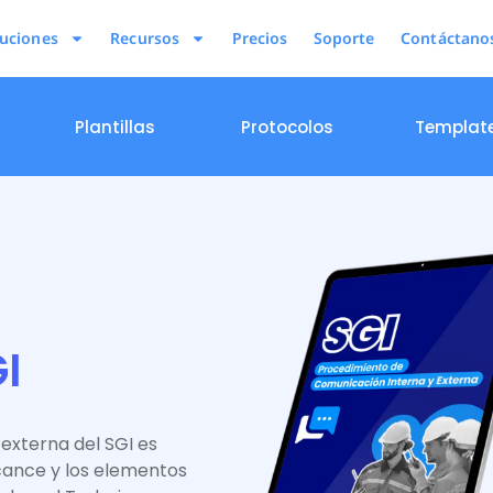
luciones
Recursos
Precios
Soporte
Contáctano
Plantillas
Protocolos
Templat
I
externa del SGI es
cance y los elementos