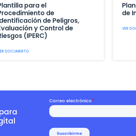
Plantilla para el
Plan
Procedimiento de
de I
Identificación de Peligros,
Evaluación y Control de
VER D
Riesgos (IPERC)
ER DOCUMENTO
 para
ital