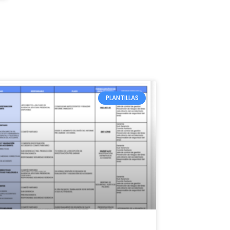
estabas esperando!
Pruébalo ahora
PLANTILLAS