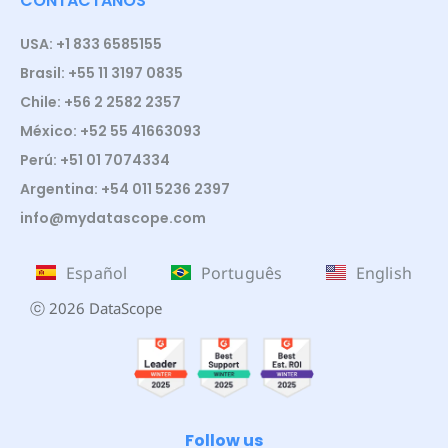
CONTÁCTANOS
USA: +1 833 6585155
Brasil: +55 11 3197 0835
Chile: +56 2 2582 2357
México: +52 55 41663093
Perú: +51 01 7074334
Argentina: +54 011 5236 2397
info@mydatascope.com
Español
Português
English
ⓒ 2026 DataScope
Follow us