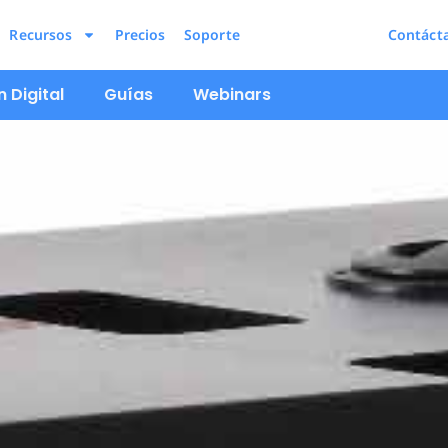
Recursos
Precios
Soporte
Contáct
 Digital
Guías
Webinars