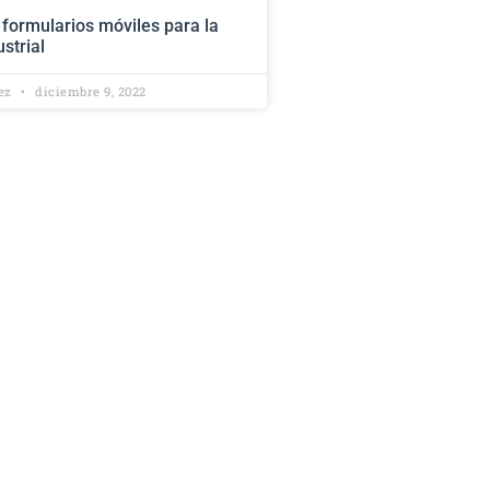
s formularios móviles para la
strial
lez
diciembre 9, 2022