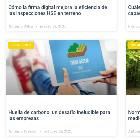
Cómo la firma digital mejora la eficiencia de
Cuále
las inspecciones HSE en terreno
capac
Antonio Sabaj
marzo 19, 2026
Franc
SOLUCIONES
SOLU
Huella de carbono: un desafío ineludible para
Norm
las empresas
medi
Antonio Frieser
octubre 12, 2021
Anton