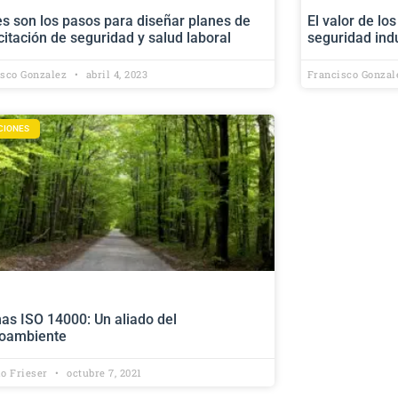
s son los pasos para diseñar planes de
El valor de lo
itación de seguridad y salud laboral
seguridad indu
isco Gonzalez
abril 4, 2023
Francisco Gonza
CIONES
as ISO 14000: Un aliado del
oambiente
io Frieser
octubre 7, 2021