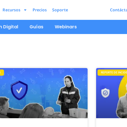
Recursos
Precios
Soporte
Contáct
 Digital
Guías
Webinars
S
REPORTE DE INCID