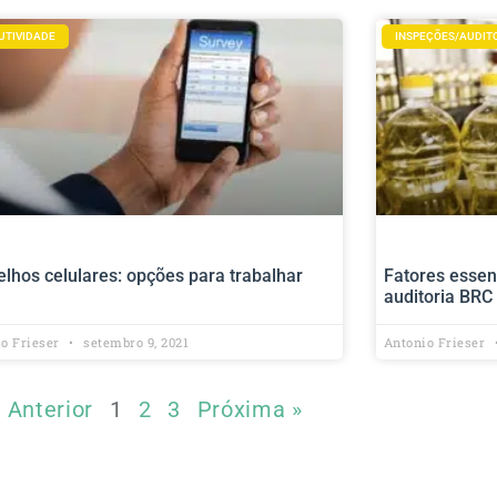
UTIVIDADE
INSPEÇÕES/AUDIT
lhos celulares: opções para trabalhar
Fatores essen
auditoria BRC
io Frieser
setembro 9, 2021
Antonio Frieser
« Anterior
1
2
3
Próxima »