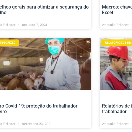
lhos gerais para otimizar a segurança do
Macros: chave
lho
Excel
io Frieser
outubro 7, 2021
Antonio Frieser
TEGORIZED
RELÁTORIOS DE IN
o Covid-19: proteção do trabalhador
Relatórios de
eiro
trabalhador
io Frieser
setembro 23, 2021
Antonio Frieser