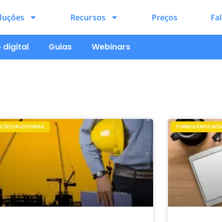
luções
Recursos
Preços
Fa
digital
Guias
Webinars
EÇÕES/AUDITORIAS
FORMULÁRIOS MÓV