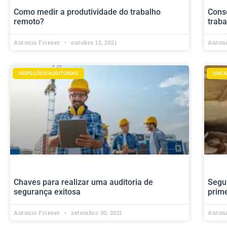
Como medir a produtividade do trabalho
Conse
remoto?
traba
Antonio Frieser
outubro 12, 2021
Anton
INSPEÇÕES/AUDITORIAS
UNCA
Chaves para realizar uma auditoria de
Segur
segurança exitosa
prim
Antonio Frieser
setembro 30, 2021
Anton