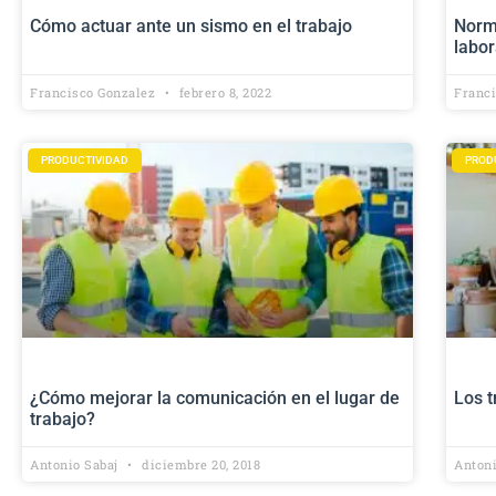
Cómo actuar ante un sismo en el trabajo
Norma
labor
Francisco Gonzalez
febrero 8, 2022
Franc
PRODUCTIVIDAD
PROD
¿Cómo mejorar la comunicación en el lugar de
Los t
trabajo?
Antonio Sabaj
diciembre 20, 2018
Anton