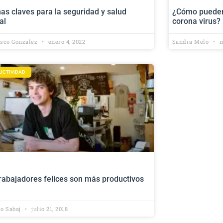
s claves para la seguridad y salud
¿Cómo pueden 
al
corona virus?
isco Gonzalez
enero 4, 2022
Sandra Melo
m
UCTIVIDAD
rabajadores felices son más productivos
io Sabaj
julio 21, 2018