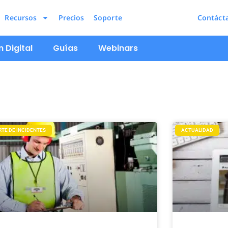
Recursos
Precios
Soporte
Contáct
 Digital
Guías
Webinars
RTE DE INCIDENTES
ACTUALIDAD