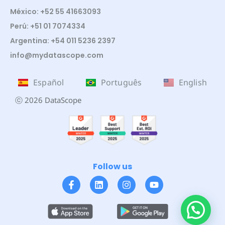
México: +52 55 41663093
Perú: +51 01 7074334
Argentina: +54 011 5236 2397
info@mydatascope.com
Español
Português
English
ⓒ 2026 DataScope
Follow us