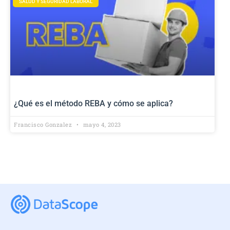
SALUD Y SEGURIDAD LABORAL
¿Qué es el método REBA y cómo se aplica?
Francisco Gonzalez
mayo 4, 2023