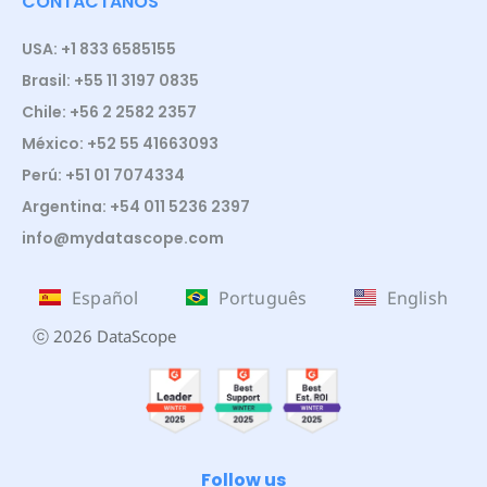
CONTÁCTANOS
USA: +1 833 6585155
Brasil: +55 11 3197 0835
Chile: +56 2 2582 2357
México: +52 55 41663093
Perú: +51 01 7074334
Argentina: +54 011 5236 2397
info@mydatascope.com
Español
Português
English
ⓒ 2026 DataScope
Follow us