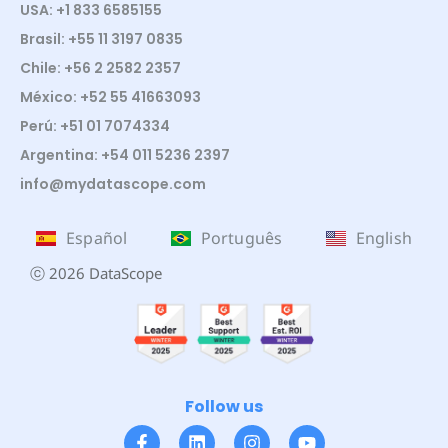
USA: +1 833 6585155
Brasil: +55 11 3197 0835
Chile: +56 2 2582 2357
México: +52 55 41663093
Perú: +51 01 7074334
Argentina: +54 011 5236 2397
info@mydatascope.com
Español
Português
English
ⓒ 2026 DataScope
Follow us