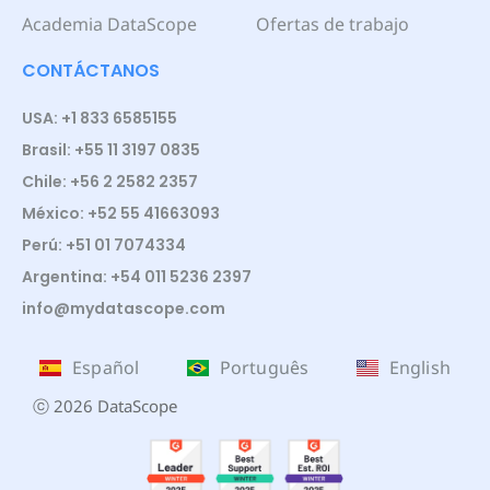
Academia DataScope
Ofertas de trabajo
CONTÁCTANOS
USA: +1 833 6585155
Brasil: +55 11 3197 0835
Chile: +56 2 2582 2357
México: +52 55 41663093
Perú: +51 01 7074334
Argentina: +54 011 5236 2397
info@mydatascope.com
Español
Português
English
ⓒ 2026 DataScope