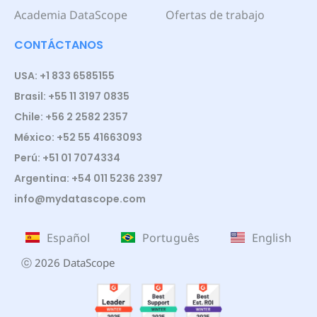
Academia DataScope
Ofertas de trabajo
CONTÁCTANOS
USA: +1 833 6585155
Brasil: +55 11 3197 0835
Chile: +56 2 2582 2357
México: +52 55 41663093
Perú: +51 01 7074334
Argentina: +54 011 5236 2397
info@mydatascope.com
Español
Português
English
ⓒ 2026 DataScope