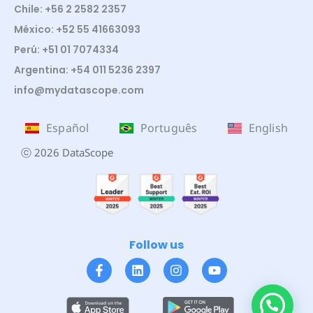
Chile: +56 2 2582 2357
México: +52 55 41663093
Perú: +51 01 7074334
Argentina: +54 011 5236 2397
info@mydatascope.com
Español
Português
English
ⓒ 2026 DataScope
Follow us
¿Te ayudo?