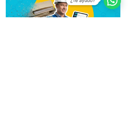
¿Te ayudo?
Do Papel aos Dados em Tempo Real: Como a
Digitalização Transforma a Medição Operacional em
Empresas de FM
Antonio Sabaj
janeiro 9, 2026
Nenhum comentário