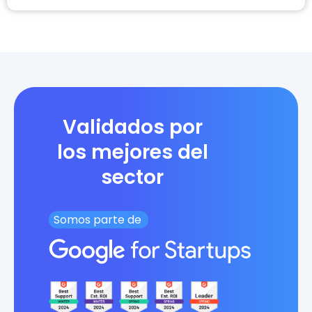
Validados por
los mejores del
sector
Somos parte de