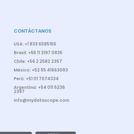
CONTÁCTANOS
USA: +1 833 6585155
Brasil: +55 11 3197 0835
Chile: +56 2 2582 2357
México: +52 55 41663093
Perú: +51 01 7074334
Argentina: +54 011 5236
2397
info@mydatascope.com