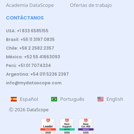
Academia DataScope
Ofertas de trabajo
CONTÁCTANOS
USA: +1 833 6585155
Brasil: +55 11 3197 0835
Chile: +56 2 2582 2357
México: +52 55 41663093
Perú: +51 01 7074334
Argentina: +54 011 5236 2397
info@mydatascope.com
Español
Português
English
ⓒ 2026 DataScope