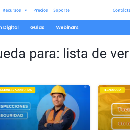
Recursos
Precios
Soporte
Contáct
 Digital
Guías
Webinars
da para: lista de ver
CCIONES / AUDITORÍAS
TECNOLOGÍA