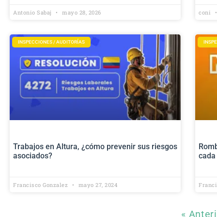
Antonio Sabaj
mayo 28, 2026
coni
INSPECCIONES / AUDITORÍAS
INSPE
Trabajos en Altura, ¿cómo prevenir sus riesgos
Romb
asociados?
cada 
Francisco Gonzalez
mayo 27, 2024
Franc
« Anter