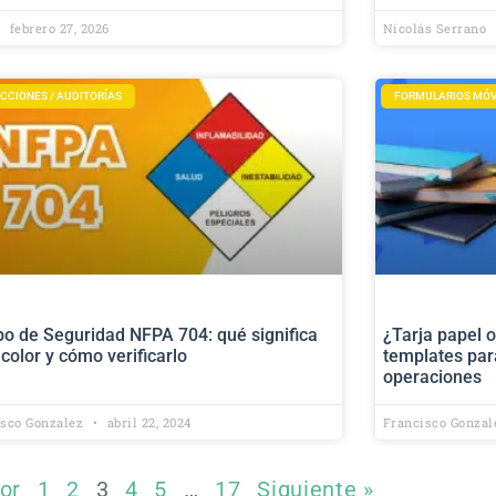
febrero 27, 2026
Nicolás Serrano
CCIONES / AUDITORÍAS
FORMULARIOS MÓV
o de Seguridad NFPA 704: qué significa
¿Tarja papel 
color y cómo verificarlo
templates par
operaciones
isco Gonzalez
abril 22, 2024
Francisco Gonza
ior
1
2
3
4
5
…
17
Siguiente »