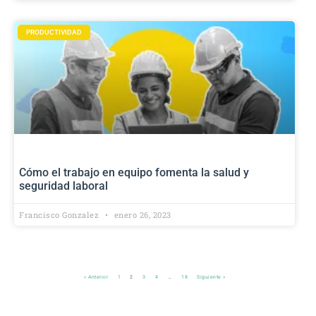
PRODUCTIVIDAD
Cómo el trabajo en equipo fomenta la salud y
seguridad laboral
Francisco Gonzalez
enero 26, 2023
« Anterior
1
2
3
4
…
18
Siguiente »