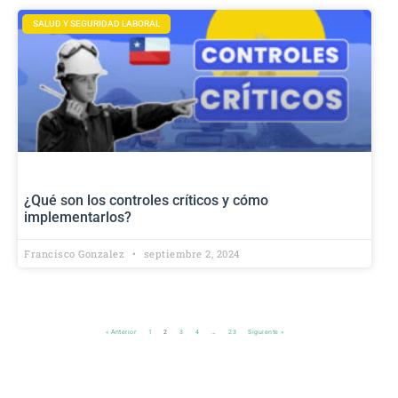
SALUD Y SEGURIDAD LABORAL
¿Qué son los controles críticos y cómo
implementarlos?
Francisco Gonzalez
septiembre 2, 2024
« Anterior
1
2
3
4
…
23
Siguiente »