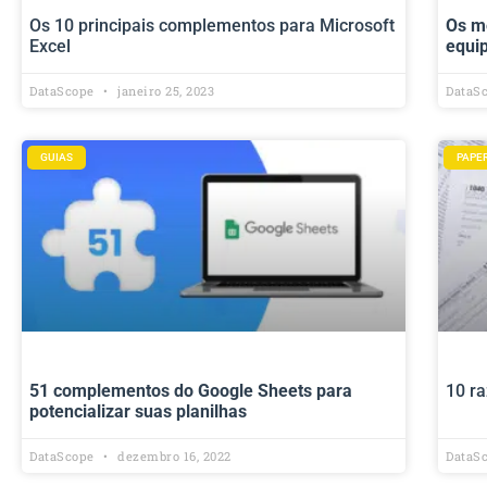
Os 10 principais complementos para Microsoft
Os m
Excel
equi
DataScope
janeiro 25, 2023
DataS
GUIAS
PAPE
51 complementos do Google Sheets para
10 ra
potencializar suas planilhas
DataScope
dezembro 16, 2022
DataS