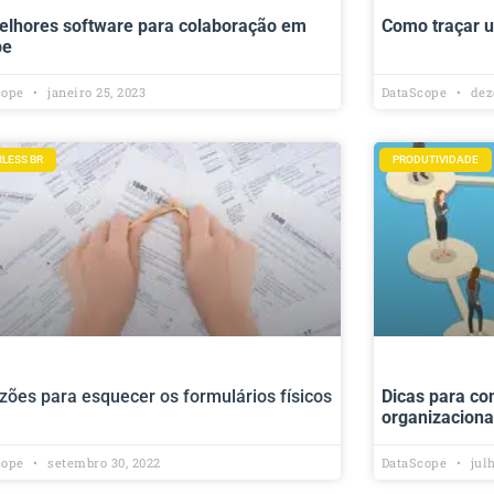
elhores software para colaboração em
Como traçar 
pe
cope
janeiro 25, 2023
DataScope
dez
RLESS BR
PRODUTIVIDADE
zões para esquecer os formulários físicos
Dicas para co
organizaciona
cope
setembro 30, 2022
DataScope
julh