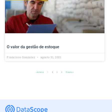
O valor da gestão de estoque
Francisco Gonzalez
agosto 31, 2021
« Anterior
1
2
3
4
Próxima »