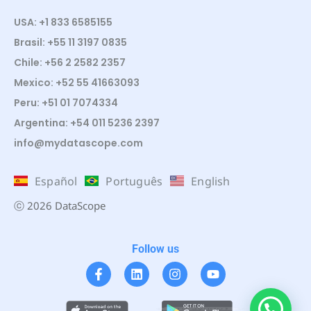
USA: +1 833 6585155
Brasil: +55 11 3197 0835
Chile: +56 2 2582 2357
Mexico: +52 55 41663093
Peru: +51 01 7074334
Argentina: +54 011 5236 2397
info@mydatascope.com
Español
Português
English
ⓒ 2026 DataScope
Follow us
¿Te ayudo?