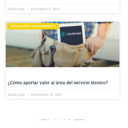
DataScope
diciembre 5, 2016
INSTALACIÓN Y MANTENIMIENTO
¿Cómo aportar valor al área del servicio técnico?
DataScope
noviembre 15, 2016
« Anterior
1
2
3
4
Siguiente »