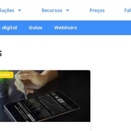
luções
Recursos
Preços
Fa
digital
Guias
Webinars
s
OLOGIA