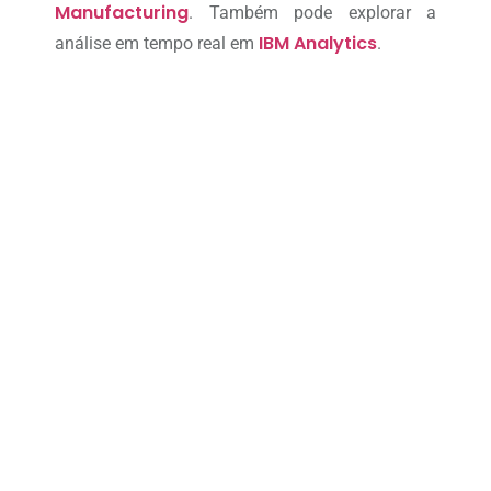
Manufacturing
. Também pode explorar a
IBM Analytics
análise em tempo real em
.
Assuma o controle de suas
ordens de serviço
Com a plataforma nº 1 para digitalizar