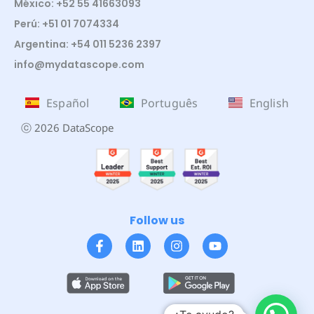
México: +52 55 41663093
Perú: +51 01 7074334
Argentina: +54 011 5236 2397
info@mydatascope.com
Español
Português
English
ⓒ 2026 DataScope
Follow us