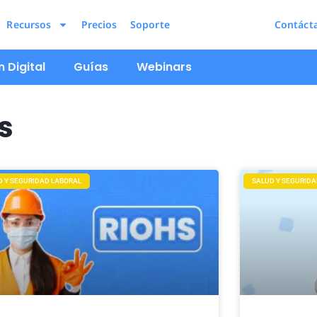
Recursos
Precios
Soporte
Contáct
 Digital
Guías
Webinars
s
D Y SEGURIDAD LABORAL
SALUD Y SEGURIDA