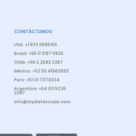
CONTÁCTANOS
USA: +1 833 6585155
Brasil: +55 11 3197 0835
Chile: +56 2 2582 2357
México: +52 55 41663093
Perú: +51 01 7074334
Argentina: +54 011 5236
2397
info@mydatascope.com