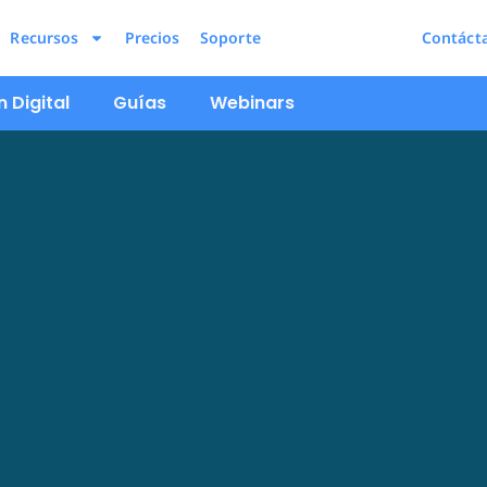
Recursos
Precios
Soporte
Contáct
 Digital
Guías
Webinars