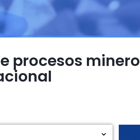
de procesos mineros
acional