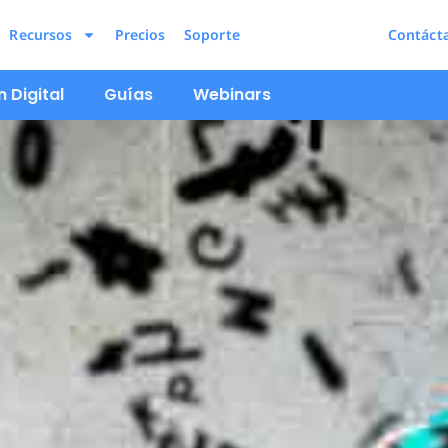
Recursos
Precios
Soporte
Contáct
 Digital
Guías
Webinars