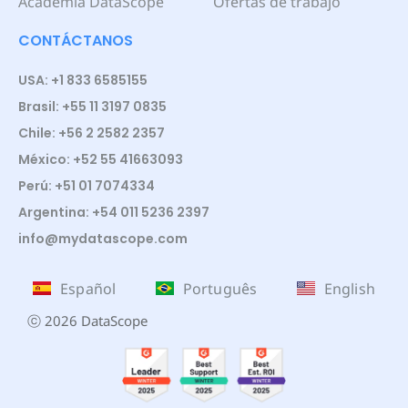
Academia DataScope
Ofertas de trabajo
CONTÁCTANOS
USA: +1 833 6585155
Brasil: +55 11 3197 0835
Chile: +56 2 2582 2357
México: +52 55 41663093
Perú: +51 01 7074334
Argentina: +54 011 5236 2397
info@mydatascope.com
Español
Português
English
ⓒ 2026 DataScope