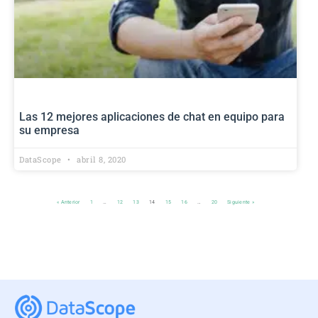
Las 12 mejores aplicaciones de chat en equipo para
su empresa
DataScope
abril 8, 2020
« Anterior
1
…
12
13
14
15
16
…
20
Siguiente »